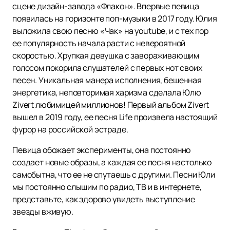
сцене дизайн-завода «Флакон». Впервые певица
появилась на горизонте поп-музыки в 2017 году. Юлия
выложила свою песню «Чак» на youtube, и с тех пор
ее популярность начала расти с невероятной
скоростью. Хрупкая девушка с завораживающим
голосом покорила слушателей с первых нот своих
песен. Уникальная манера исполнения, бешенная
энергетика, неповторимая харизма сделала Юлю
Zivert любимицей миллионов! Первый альбом Zivert
вышел в 2019 году, ее песня Life произвела настоящий
фурор на российской эстраде.
Певица обожает эксперименты, она постоянно
создает новые образы, а каждая ее песня настолько
самобытна, что ее не спутаешь с другими. Песни Юли
мы постоянно слышим по радио, ТВ и в интернете,
представьте, как здорово увидеть выступление
звезды вживую.