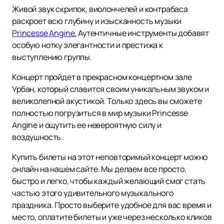
Живой звук скрипок, виолончелей и контрабаса
раскроет всю глубину и изысканность музыки
Princesse Angine.
Аутентичные инструменты добавят
особую нотку элегантности и престижа к
выступлению группы.
Концерт пройдет в прекрасном концертном зале
Урбан, который славится своим уникальным звуком и
великолепной акустикой. Только здесь вы сможете
полностью погрузиться в мир музыки Princesse
Angine и ощутить ее невероятную силу и
воздушность.
Купить билеты на этот неповторимый концерт можно
онлайн на нашем сайте. Мы делаем все просто,
быстро и легко, чтобы каждый желающий смог стать
частью этого удивительного музыкального
праздника. Просто выберите удобное для вас время и
место, оплатите билеты и уже через несколько кликов