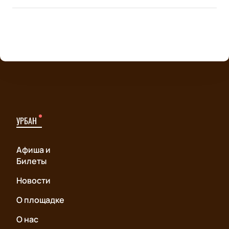
УРБАН
Афиша и
Билеты
Новости
О площадке
О нас