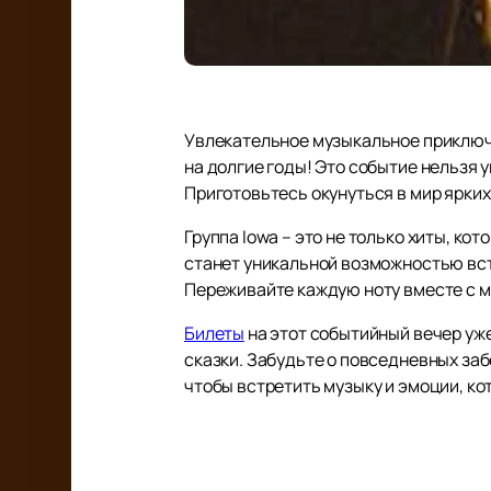
Увлекательное музыкальное приключе
на долгие годы! Это событие нельзя 
Приготовьтесь окунуться в мир ярких
Группа Iowa – это не только хиты, ко
станет уникальной возможностью вс
Переживайте каждую ноту вместе с м
Билеты
на этот событийный вечер уже
сказки. Забудьте о повседневных заб
чтобы встретить музыку и эмоции, ко