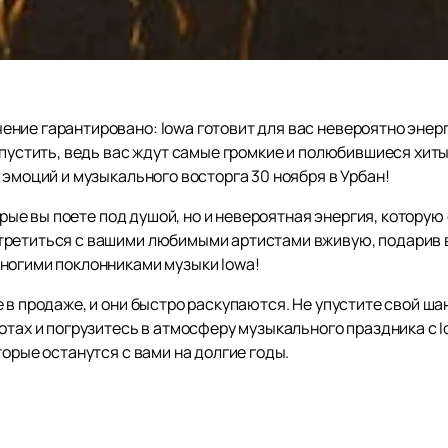
ние гарантировано: Iowa готовит для вас невероятно энер
упустить, ведь вас ждут самые громкие и полюбившиеся хиты
 эмоций и музыкального восторга 30 ноября в Урбан!
торые вы поете под душой, но и невероятная энергия, которую
третиться с вашими любимыми артистами вживую, подарив
ногими поклонниками музыки Iowa!
 в продаже, и они быстро раскупаются. Не упустите свой ш
отах и погрузитесь в атмосферу музыкального праздника с I
торые останутся с вами на долгие годы.