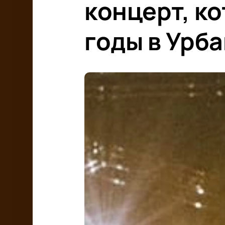
концерт, к
годы в Урб