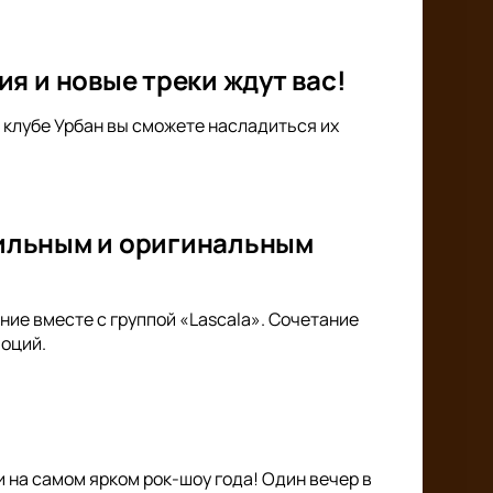
я и новые треки ждут вас!
 клубе Урбан вы сможете насладиться их
стильным и оригинальным
ие вместе с группой «Lascala». Сочетание
моций.
 на самом ярком рок-шоу года! Один вечер в