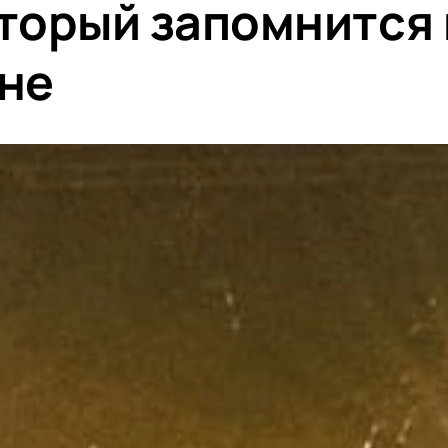
оторый запомнится 
ане