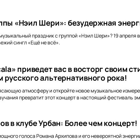
ппы «Нэил Шери»: безудержная энерги
 музыкальный праздник с группой «Нэил Шери»? 19 апреля в
вежий сингл «Ещё не всё».
cala» приведет вас в восторг своим 
 русского альтернативного рока!
ясающую атмосферу и откройте новое музыкальное измерен
звучания превратит этот концерт в настоящий фестиваль э
в в клубе Урбан: Более чем концерт!
мощного голоса Романа Архипова и его невероятной энергии