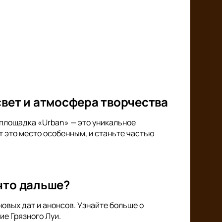
свет и атмосфера творчества
 площадка «Urban» — это уникальное
т это место особенным, и станьте частью
что дальше?
овых дат и анонсов. Узнайте больше о
ие Грязного Луи.