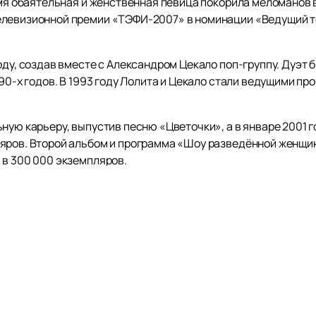
емя обаятельная и женственная певица покорила меломанов 
елевизионной премии «ТЭФИ-2007» в номинации «Ведущий то
оду, создав вместе с Александром Цекало поп-группу. Дуэт 
990-х годов. В 1993 году Лолита и Цекало стали ведущими п
ную карьеру, выпустив песню «Цветочки», а в январе 2001 
яров. Второй альбом и программа «Шоу разведённой женщин
 в 300 000 экземпляров.
 Матрону «Маму» Мортон в мюзикле «Чикаго» на сцене Театра
Плейбой», посвященной мюзиклу «Чикаго».
ы «Неформат» и «Ориентация север», а также сингл «Оказал
ике» (А. Фролов), а в конце года — «Чудо чу́дное» (М. Кува
», релиз которого состоялся 18 мая 2018 года.
ыступлением артистки,
купить билеты на концерт Лолиты
ртов вы также можете посмотреть на нашем сайте. Не упуст