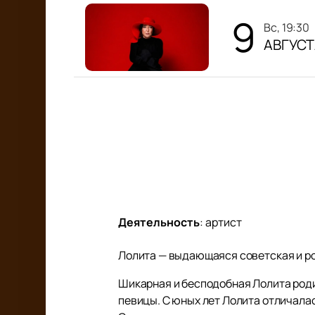
9
вс, 19:30
АВГУСТ
Деятельность
:
артист
Лолита — выдающаяся советская и ро
Шикарная и бесподобная Лолита роди
певицы. С юных лет Лолита отличала