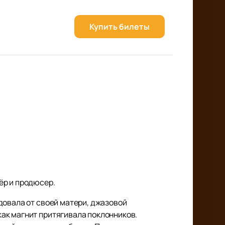
Купить билеты
ёр и продюсер.
довала от своей матери, джазовой
ак магнит притягивала поклонников.