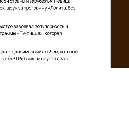
всей страны и зарубежья. Певица
к-шоу» за программу «Лолита. Без
быстро завоевал популярность и
рограммы «TV-пицца», которая
года — одноимённый альбом, который
ы» («РТР») вышли спустя два с
 эстрады. В декабре того же года она
ось, Вы моя слабость». В марте 2016
лдин). Обе композиции вошли в её
на нашем сайте легко и быстро.
ите возможность увидеть и услышать