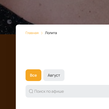
Главная
Лолита
Все
Август