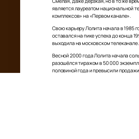
Смелая, даже дерзкая, но в то же вр
является лауреатом национальной т
комплексов» на «Первом канале».
Свою карьеру Лолита начала в 1985 г
оставался на пике успеха до конца 1
выходила на московском телеканале.
Весной 2000 года Лолита начала соль
разошёлся тиражом в 50 000 экземпл
половиной года и превысили продажи
С 4 октября 2002 года Лолита играла
снялась в фотосессии для журнала «
В 2007 году Лолита выпустила альбом
года она представила песню «На Титан
восьмой студийный альбом «Раневская
Если вы хотите насладиться живым в
Полное расписание и афишу её конце