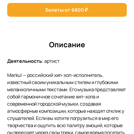
Билеты от
6800
₽
Описание
Деятельность
:
артист
Markul — российский хип-хоп-исполнитель,
известный своим уникальным стилем и глубокими
меланхоличными текстами. Его музыка представляет
собой гармоничное сочетание хип-хопа и
современной городской музыки, создавая
атмосферные композиции, которые находят отклик у
слушателей. Если вы хотите погрузиться в мир его
творчества и ощутить всю палитру эмоций, которые
он передает через свои треки, самое время посетить