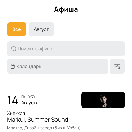
Афиша
Все
Август
14
пт, 19:30
Августа
Хип-хоп
Markul, Summer Sound
Москва, Дизайн-завод (бывш. Урбан)