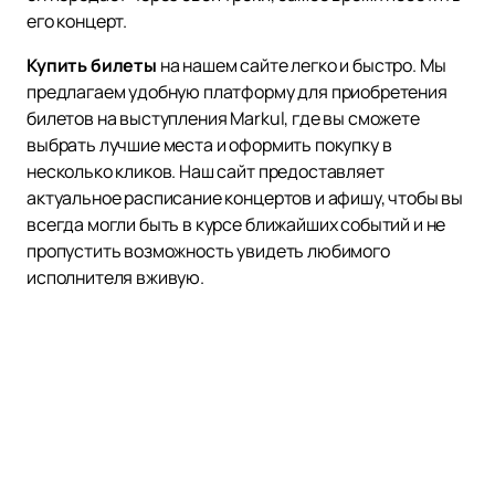
его концерт.
Купить билеты
на нашем сайте легко и быстро. Мы
предлагаем удобную платформу для приобретения
билетов на выступления Markul, где вы сможете
выбрать лучшие места и оформить покупку в
несколько кликов. Наш сайт предоставляет
актуальное расписание концертов и афишу, чтобы вы
всегда могли быть в курсе ближайших событий и не
пропустить возможность увидеть любимого
исполнителя вживую.
Markul славится своими живыми выступлениями, где
каждый трек обретает новое звучание благодаря
энергетике сцены и взаимодействию с аудиторией.
Его концерты — это не просто музыкальные
мероприятия, а настоящие эмоциональные
переживания, которые остаются в памяти надолго.