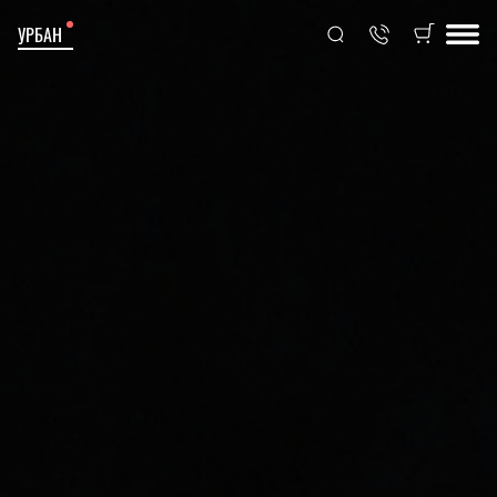
УРБАН