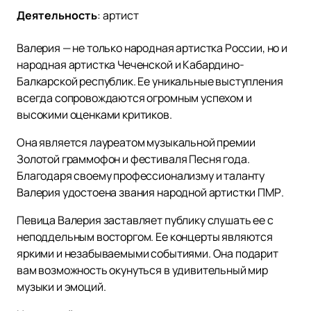
Деятельность
:
артист
Валерия — не только народная артистка России, но и
народная артистка Чеченской и Кабардино-
Балкарской республик. Ее уникальные выступления
всегда сопровождаются огромным успехом и
высокими оценками критиков.
Она является лауреатом музыкальной премии
Золотой граммофон и фестиваля Песня года.
Благодаря своему профессионализму и таланту
Валерия удостоена звания народной артистки ПМР.
Певица Валерия заставляет публику слушать ее с
неподдельным восторгом. Ее концерты являются
яркими и незабываемыми событиями. Она подарит
вам возможность окунуться в удивительный мир
музыки и эмоций.