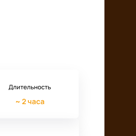
Длительность
~
2 часа