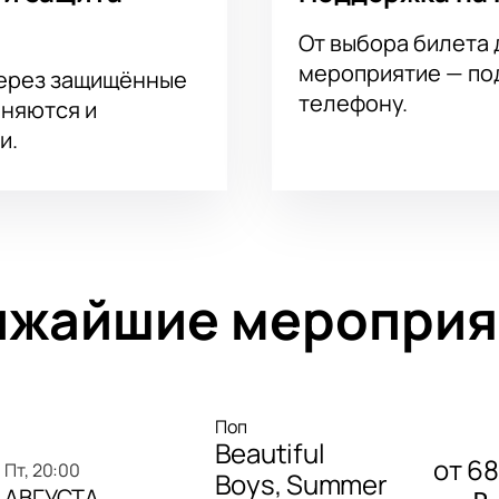
От выбора билета 
мероприятие — под
через защищённые
телефону.
аняются и
и.
ижайшие мероприя
Поп
Beautiful
от
6
пт, 20:00
Boys, Summer
АВГУСТА