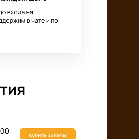
до входа на
держим в чате и по
тия
800
Купить билеты