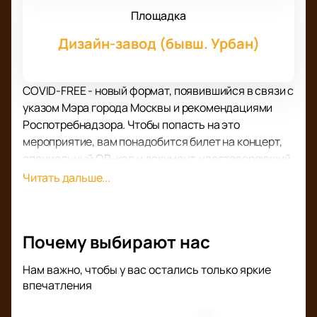
Площадка
Дизайн-завод (бывш. Урбан)
COVID-FREE - новый формат, появившийся в связи с
указом Мэра города Москвы и рекомендациями
Роспотребнадзора. Чтобы попасть на это
мероприятие, вам понадобится билет на концерт,
специальный QR-код и документ, удостоверяющий
личность.
Читать дальше...
29 апреля 2022 года в Москве на сцене
знаменитого клуба «Урбан» состоится сольный
концерт уникальной французской группы Alcest.
Почему выбирают нас
Мероприятие пройдет в 20:00 по московскому
времени. На концерт допускаются зрители,
Нам важно, чтобы у вас остались только яркие
достигшие возраста 16+.
впечатления
Alcest – это уникальные музыканты из Франции, их
называют королями меланхолии.