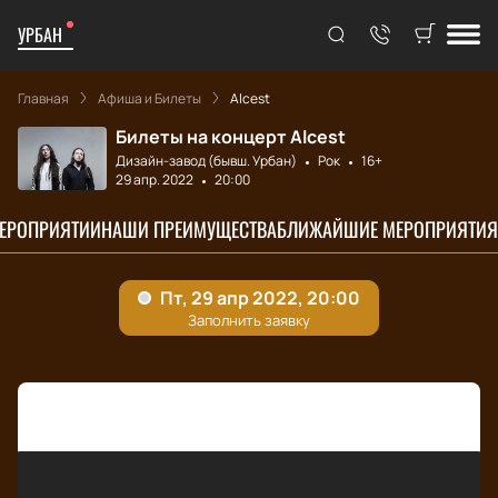
УРБАН
Главная
Афиша и Билеты
Alcest
Билеты на концерт Alcest
Дизайн-завод (бывш. Урбан)
Рок
16+
29 апр. 2022
20:00
МЕРОПРИЯТИИ
НАШИ ПРЕИМУЩЕСТВА
БЛИЖАЙШИЕ МЕРОПРИЯТИЯ