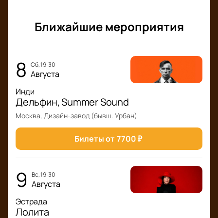
насладитесь его энергетикой.
Купить билеты на концерт авторской песни
исполнителя Игоря Растеряева вы можете на
Ближайшие мероприятия
нашем сайте. Используйте электронный план зала
и выбирайте комфортные места.
8
сб, 19:30
Августа
Инди
Дельфин, Summer Sound
Москва, Дизайн-завод (бывш. Урбан)
Билеты от
7700
₽
9
вс, 19:30
Августа
Эстрада
Лолита