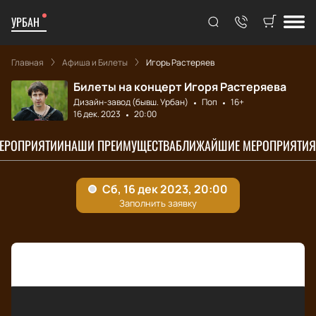
УРБАН
Главная
Афиша и Билеты
Игорь Растеряев
Билеты на концерт Игоря Растеряева
Дизайн-завод (бывш. Урбан)
Поп
16+
16 дек. 2023
20:00
МЕРОПРИЯТИИ
НАШИ ПРЕИМУЩЕСТВА
БЛИЖАЙШИЕ МЕРОПРИЯТИЯ