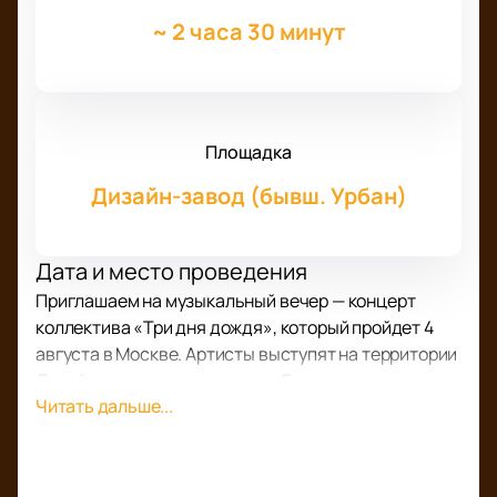
~
2 часа 30 минут
Площадка
Дизайн-завод (бывш. Урбан)
Дата и место проведения
Приглашаем на музыкальный вечер — концерт
коллектива «Три дня дождя», который пройдет 4
августа в Москве. Артисты выступят на территории
Дизайн-завода по адресу: ул. Большая
Читать дальше...
Новодмитровская, дом 36. Гости смогут
насладиться живым исполнением под открытым
небом.