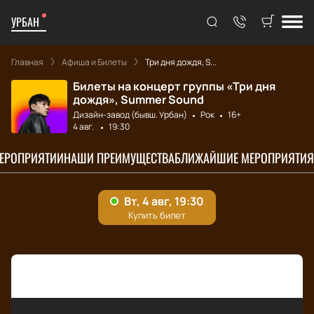
УРБАН
Главная
Афиша и Билеты
Три дня дождя, S...
Билеты на концерт группы «Три дня
дождя», Summer Sound
Дизайн-завод (бывш. Урбан)
Рок
16+
4 авг.
19:30
МЕРОПРИЯТИИ
НАШИ ПРЕИМУЩЕСТВА
БЛИЖАЙШИЕ МЕРОПРИЯТИЯ