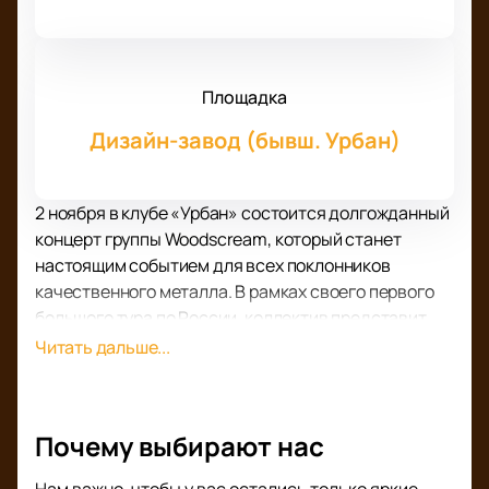
Площадка
Дизайн-завод (бывш. Урбан)
2 ноября в клубе «Урбан» состоится долгожданный
концерт группы Woodscream, который станет
настоящим событием для всех поклонников
качественного металла. В рамках своего первого
большого тура по России, коллектив представит
свежий альбом «Чёрные птицы». Этот альбом уже
Читать дальше...
успел завоевать сердца слушателей своей
глубиной и мощью, и теперь у вас есть уникальная
возможность услышать его в живом исполнении.
Почему выбирают нас
Woodscream, начавшие свой творческий путь в
2006 году, за годы своего существования сумели