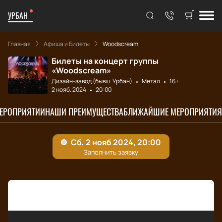
УРБАН
Главная
Афиша и Билеты
Woodscream
Билеты на концерт группы
«Woodscream»
Дизайн-завод (бывш. Урбан)
Метал
16+
2 нояб. 2024
20:00
МЕРОПРИЯТИИ
НАШИ ПРЕИМУЩЕСТВА
БЛИЖАЙШИЕ МЕРОПРИЯТИЯ