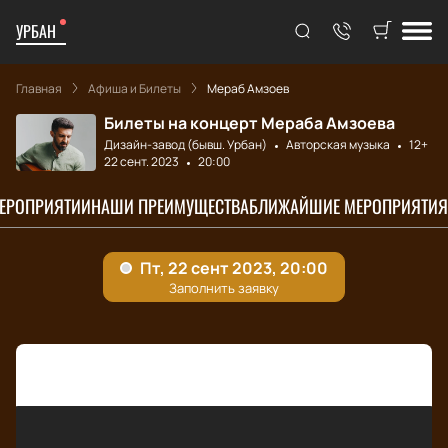
УРБАН
Главная
Афиша и Билеты
Мераб Амзоев
Билеты на концерт Мераба Амзоева
Дизайн-завод (бывш. Урбан)
Авторская музыка
12+
22 сент. 2023
20:00
МЕРОПРИЯТИИ
НАШИ ПРЕИМУЩЕСТВА
БЛИЖАЙШИЕ МЕРОПРИЯТИЯ