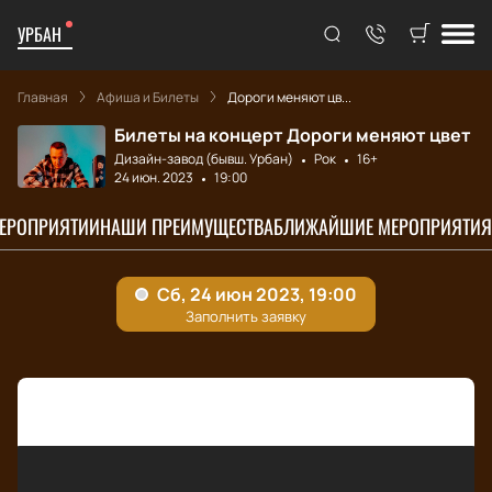
УРБАН
Главная
Афиша и Билеты
Дороги меняют цв...
Билеты на концерт Дороги меняют цвет
Дизайн-завод (бывш. Урбан)
Рок
16+
24 июн. 2023
19:00
МЕРОПРИЯТИИ
НАШИ ПРЕИМУЩЕСТВА
БЛИЖАЙШИЕ МЕРОПРИЯТИЯ