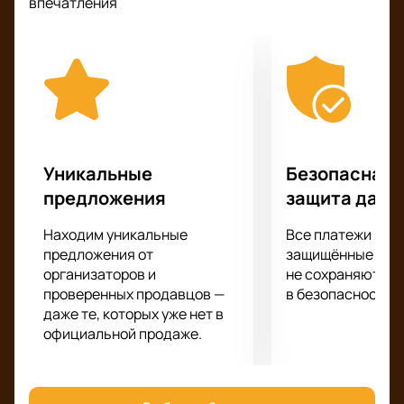
впечатления
числе первых!
На сцене Урбан вас ожидает супер качественный
звук и эффектное световое и лазерное
сопровождение и конечно же, обаяние Дороги
меняют цвет.
Самое передовое световое и звуковое
оборудование позволит вам отчетливо услышать
каждый аккорд и рассмотреть выступление Дороги
Уникальные
Безопасная 
меняют цвет в малейших подробностях,
предложения
защита данн
независимо от того, как далеко от сцены вы
находитесь!
Находим уникальные
Все платежи про
предложения от
защищённые шлю
организаторов и
не сохраняются 
проверенных продавцов —
в безопасности.
даже те, которых уже нет в
официальной продаже.