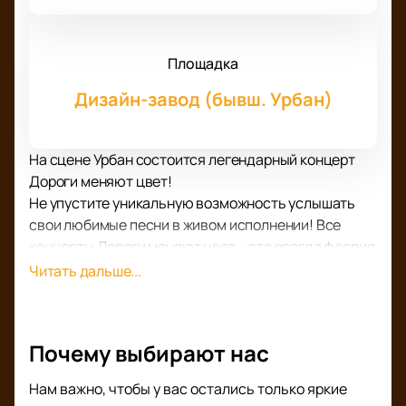
Площадка
Дизайн-завод (бывш. Урбан)
На сцене Урбан состоится легендарный концерт
Дороги меняют цвет!
Не упустите уникальную возможность услышать
свои любимые песни в живом исполнении! Все
концерты Дороги меняют цвет – это всегда феерия
звука, света, настоящий драйв и невероятные
Читать дальше...
эмоции!
В концертную программу вошли как старые,
известные и любимые многими поклонниками
Почему выбирают нас
композиции, так и самые свежие работы, которые
вы впервые услышите на концерте. У вас будет
Нам важно, чтобы у вас остались только яркие
уникальная возможность услышать новые треки в