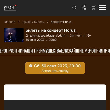
УРБАН
Главная
Афиша и Билеты
Концерт Horus
Билеты на концерт Horus
Дизайн-завод (бывш. Урбан)
Хип-хоп
16+
30 сент. 2023
20:00
МЕРОПРИЯТИИ
НАШИ ПРЕИМУЩЕСТВА
БЛИЖАЙШИЕ МЕРОПРИЯТИЯ