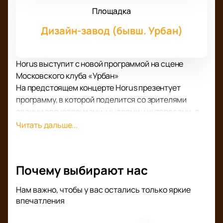
Площадка
Дизайн-завод (бывш. Урбан)
Horus выступит с новой программой на сцене
Московского клуба «Урбан»
На предстоящем концерте Horus презентует
программу, в которой поделится со зрителями
своими впечатлениями, мыслями и интересами, а
также тем, что интересного случилось в его жизни
Читать дальше...
за последнее время.
Несмотря на напряженный рабочий график Horus
находит время для поисков творческого
Почему выбирают нас
вдохновения, общения с родными и близкими, а
также на отдых и увлечения.
Нам важно, чтобы у вас остались только яркие
У вас есть уникальная возможность услышать
впечатления
работы Horus в живом исполнении. Подарите себе
заряд положительной энергии и отличного